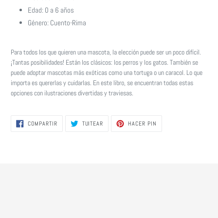
Edad: 0 a 6 años
Género: Cuento-Rima
Para todos los que quieren una mascota, la elección puede ser un poco difícil.
¡Tantas posibilidades! Están los clásicos: los perros y los gatos. También se
puede adoptar mascotas más exóticas como una tortuga o un caracol. Lo que
importa es quererlas y cuidarlas. En este libro, se encuentran todas estas
opciones con ilustraciones divertidas y traviesas.
COMPARTIR
TUITEAR
PINEAR
COMPARTIR
TUITEAR
HACER PIN
EN
EN
EN
FACEBOOK
TWITTER
PINTEREST