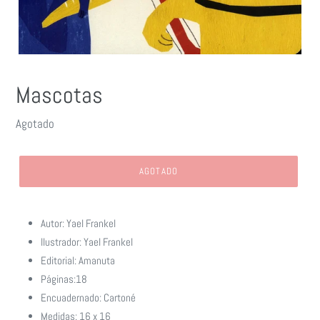
Mascotas
Precio
Agotado
habitual
AGOTADO
Agregando
el
Autor: Yael Frankel
producto
Ilustrador: Yael Frankel
a
Editorial: Amanuta
tu
carrito
Páginas:18
de
Encuadernado: Cartoné
compra
Medidas: 16 x 16